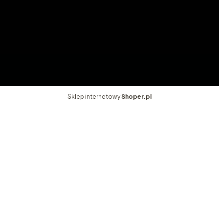
Moje konto
Twoje zamówienia
Ustawienia konta
Ulubione
Sklep internetowy
Shoper.pl