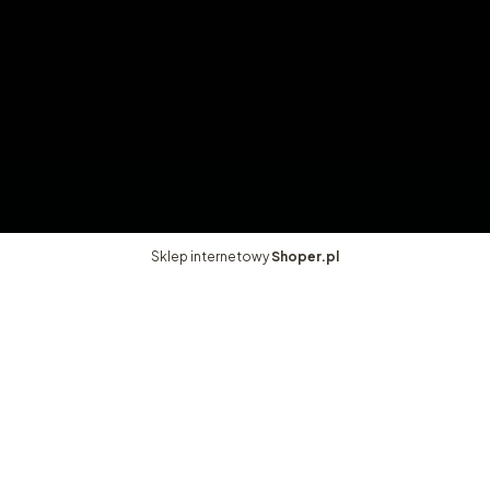
Polityka prywatności
Ustawienia plików cookies
Moje konto
Twoje zamówienia
Ustawienia konta
Ulubione
Sklep internetowy
Shoper.pl